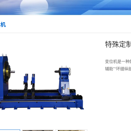
位机
特殊定
变位机是一种
辅助”“环缝纵