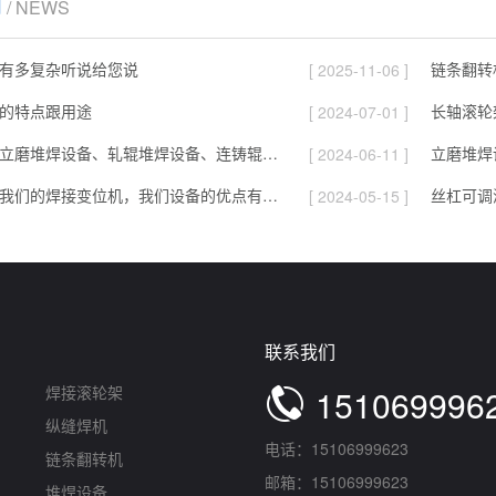
闻
/ NEWS
有多复杂听说给您说
链条翻转
[ 2025-11-06 ]
的特点跟用途
长轴滚轮
[ 2024-07-01 ]
公司生产的立磨堆焊设备、轧辊堆焊设备、连铸辊堆焊设备
[ 2024-06-11 ]
为什么要买我们的焊接变位机，我们设备的优点有哪些，贵在哪
丝杠可调
[ 2024-05-15 ]
联系我们
焊接滚轮架
151069996
纵缝焊机
电话：15106999623
链条翻转机
邮箱：15106999623
堆焊设备